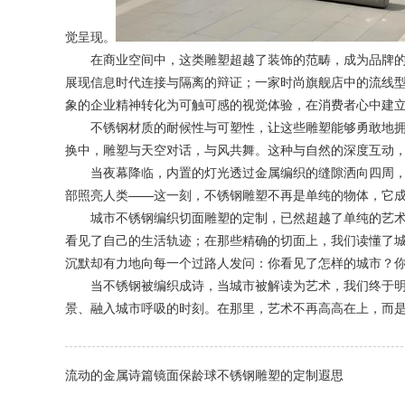
觉呈现。
在商业空间中，这类雕塑超越了装饰的范畴，成为品牌的
展现信息时代连接与隔离的辩证；一家时尚旗舰店中的流线
象的企业精神转化为可触可感的视觉体验，在消费者心中建
不锈钢材质的耐候性与可塑性，让这些雕塑能够勇敢地拥
换中，雕塑与天空对话，与风共舞。这种与自然的深度互动
当夜幕降临，内置的灯光透过金属编织的缝隙洒向四周，
部照亮人类——这一刻，不锈钢雕塑不再是单纯的物体，它
城市不锈钢编织切面雕塑的定制，已然超越了单纯的艺术
看见了自己的生活轨迹；在那些精确的切面上，我们读懂了
沉默却有力地向每一个过路人发问：你看见了怎样的城市？
当不锈钢被编织成诗，当城市被解读为艺术，我们终于明
景、融入城市呼吸的时刻。在那里，艺术不再高高在上，而
流动的金属诗篇镜面保龄球不锈钢雕塑的定制遐思