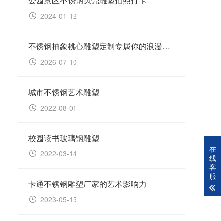
公园景区不锈钢贝壳雕塑拍照打卡
镂空
2024-01-12
20
不锈钢抽象桃心雕塑定制专属你的浪漫地标
2026-07-10
20
城市不锈钢艺术雕塑
不锈
2022-08-01
20
校园读书玻璃钢雕塑
抽象
在
2022-03-14
20
线
客
服
卡通不锈钢雕塑厂家的艺术影响力
镜面
2023-05-15
20