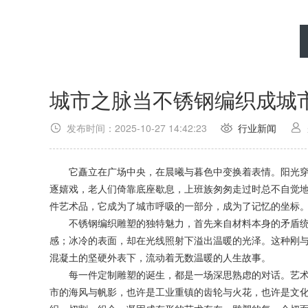
城市之脉当不锈钢编织成城
发布时间：2025-10-27 14:42:23
行业新闻
它矗立在广场中央，在晨曦与暮色中变换着表情。阳光穿
逐嬉戏，老人们倚靠底座歇息，上班族匆匆走过时总不自觉
件艺术品，它成为了城市呼吸的一部分，成为了记忆的坐标
不锈钢编织雕塑的独特魅力，首先来自材料本身的矛盾统
感；冰冷的表面，却在光线照射下溢出温暖的光泽。这种刚
混凝土的坚硬外表下，流动着无数温暖的人生故事。
每一件定制雕塑的诞生，都是一场深思熟虑的对话。艺术
市的海风与帆影，也许是工业重镇的齿轮与火花，也许是文