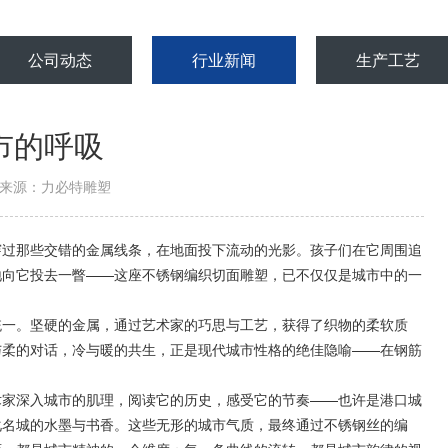
公司动态
行业新闻
生产工艺
市的呼吸
来源：力必特雕塑
过那些交错的金属线条，在地面投下流动的光影。孩子们在它周围追
地向它投去一瞥——这座不锈钢编织切面雕塑，已不仅仅是城市中的一
。
一。坚硬的金属，通过艺术家的巧思与工艺，获得了织物的柔软质
与柔的对话，冷与暖的共生，正是现代城市性格的绝佳隐喻——在钢筋
家深入城市的肌理，阅读它的历史，感受它的节奏——也许是港口城
化名城的水墨与书香。这些无形的城市气质，最终通过不锈钢丝的编