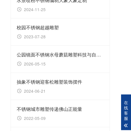
水景喷粉不锈钢编制大象大象定制
校园
2024-11-25
20
校园不锈钢超越雕塑
不锈
2023-07-28
20
公园镜面不锈钢水母蘑菇雕塑科技与自然的梦幻交响
不锈
2026-05-15
20
抽象不锈钢迎客松雕塑装饰摆件
不锈
2024-06-21
20
在
线
不锈钢城市雕塑传递佛山正能量
客
服
2022-05-09
20