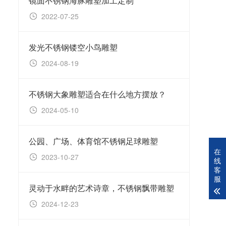
镜面不锈钢海豚雕塑加工定制
2022-07-25
20
发光不锈钢镂空小鸟雕塑
2024-08-19
20
不锈钢大象雕塑适合在什么地方摆放？
2024-05-10
20
公园、广场、体育馆不锈钢足球雕塑
在
2023-10-27
20
线
客
服
灵动于水畔的艺术诗章，不锈钢飘带雕塑
不锈
2024-12-23
20