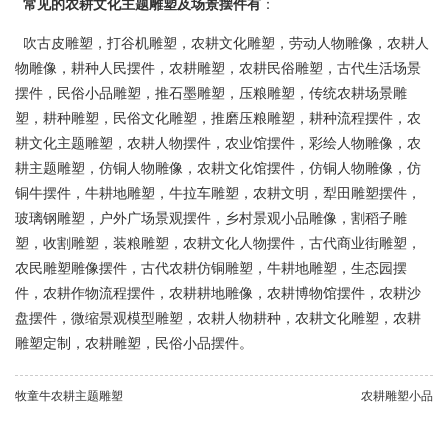
常见的农耕文化主题雕塑及场景摆件有
：
吹古皮雕塑，打谷机雕塑，农耕文化雕塑，劳动人物雕像，农耕人
物雕像，耕种人民摆件，农耕雕塑，农耕民俗雕塑，古代生活场景
摆件，民俗小品雕塑，推石墨雕塑，压粮雕塑，传统农耕场景雕
塑，耕种雕塑，民俗文化雕塑，推磨压粮雕塑，耕种流程摆件，农
耕文化主题雕塑，农耕人物摆件，农业馆摆件，彩绘人物雕像，农
耕主题雕塑，仿铜人物雕像，农耕文化馆摆件，仿铜人物雕像，仿
铜牛摆件，牛耕地雕塑，牛拉车雕塑，农耕文明，犁田雕塑摆件，
玻璃钢雕塑，户外广场景观摆件，乡村景观小品雕像，割稻子雕
塑，收割雕塑，装粮雕塑，农耕文化人物摆件，古代商业街雕塑，
农民雕塑雕像摆件，古代农耕仿铜雕塑，牛耕地雕塑，生态园摆
件，农耕作物流程摆件，农耕耕地雕像，农耕博物馆摆件，农耕沙
盘摆件，微缩景观模型雕塑，农耕人物耕种，农耕文化雕塑，农耕
雕塑定制，农耕雕塑，民俗小品摆件。
牧童牛农耕主题雕塑
农耕雕塑小品