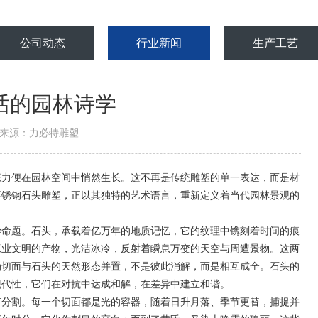
公司动态
行业新闻
生产工艺
话的园林诗学
来源：力必特雕塑
力便在园林空间中悄然生长。这不再是传统雕塑的单一表达，而是材
不锈钢石头雕塑，正以其独特的艺术语言，重新定义着当代园林景观的
命题。石头，承载着亿万年的地质记忆，它的纹理中镌刻着时间的痕
工业文明的产物，光洁冰冷，反射着瞬息万变的天空与周遭景物。这两
确切面与石头的天然形态并置，不是彼此消解，而是相互成全。石头的
现代性，它们在对抗中达成和解，在差异中建立和谐。
分割。每一个切面都是光的容器，随着日升月落、季节更替，捕捉并