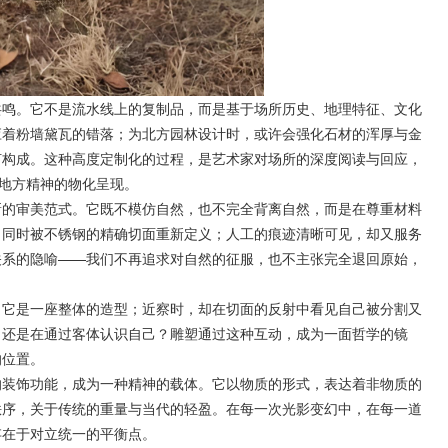
鸣。它不是流水线上的复制品，而是基于场所历史、地理特征、文化
应着粉墙黛瓦的错落；为北方园林设计时，或许会强化石材的浑厚与金
何构成。这种高度定制化的过程，是艺术家对场所的深度阅读与回应，
是地方精神的物化呈现。
的审美范式。它既不模仿自然，也不完全背离自然，而是在尊重材料
，同时被不锈钢的精确切面重新定义；人工的痕迹清晰可见，却又服务
关系的隐喻——我们不再追求对自然的征服，也不主张完全退回原始，
它是一座整体的造型；近察时，却在切面的反射中看见自己被分割又
，还是在通过客体认识自己？雕塑通过这种互动，成为一面哲学的镜
的位置。
装饰功能，成为一种精神的载体。它以物质的形式，表达着非物质的
秩序，关于传统的重量与当代的轻盈。在每一次光影变幻中，在每一道
存在于对立统一的平衡点。