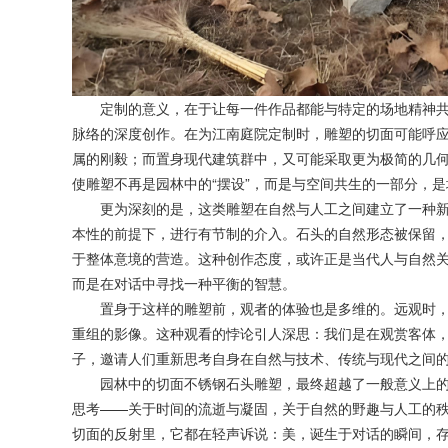
定制的意义，在于让每一件作品都能与特定的场地精神共
脉络的深度创作。在为江南庭院定制时，雕塑的切面可能呼
属的刚毅；而置身现代建筑群中，又可能采取更为极简的几
使雕塑不再是园林中的“摆设”，而是与空间共生的一部分，
更为深刻的是，这类雕塑在自然与人工之间建立了一种新
本性的前提下，进行有节制的介入。石头的自然形态被保留
于整体意境的营造。这种创作态度，或许正是当代人与自然
而是在对话中寻找一种平衡的智慧。
置身于这样的雕塑前，观者的体验也是多维的。远观时，
重组的影像。这种观看的悖论引人深思：我们是在观赏客体
子，邀请人们重新思考自身在自然与技术、传统与现代之间
园林中的切面不锈钢石头雕塑，最终超越了一般意义上的
思考——关于时间的流逝与凝固，关于自然的野趣与人工的
切面的反射里，它都在轻声诉说：美，诞生于对话的瞬间，