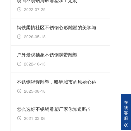
镜面不锈钢海豚雕塑加工定制
不锈
2022-07-25
20
钢铁柔情社区不锈钢心形雕塑的美学与精神书写
2026-05-18
20
户外景观抽象不锈钢飘带雕塑
公园
2022-10-13
20
不锈钢猩猩雕塑，唤醒城市的原始心跳
镜面
2025-08-18
20
在
线
怎么选好不锈钢雕塑厂家你知道吗？
不锈
客
服
2021-03-06
20