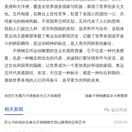
美洲和大洋洲，覆盖全世界很多国家与民族，展现了世界的多元文
化。五环相接，在舞台上良性竞争，彰显了各国人民团结一心、共
同参与的精神风貌。不管国界怎样区划，五环代表了人们的思维，
鼓励人们超过人种、语言和国籍的差别，追求和平与合作。这组体
育运动主题雕塑承载了奥运会的辉煌历史，记载了世界各国选手奋
斗的精彩瞬间，是运动精神的标志，是人类共同财富的象征。
不锈钢五环运动雕塑的含义长期而普遍，它不仅是一种代表图
案，也是一种概念和信念的代表，劝诫我们要珍惜和平与友谊，超
过文化和国界的隔阂，让世界成为一个更加美好和谐的家园。奥运
五环代表着团结、友谊，不仅是一种标示，都是一种向往和期待，
激励世界各地的人们共同奋斗，追寻更为光明的未来。
创意灯光魔方不锈钢发光立方体雕塑
抽象不锈钢蘑菇伞大树雕塑
相关新闻
返回列表
匠心与科技的合奏论不锈钢镂空假山雕塑的定制艺术
2026-03