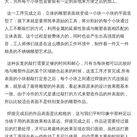
大，另外每个小块也需要留有一定的余地来方便之后的加工。
这一工序完成之后，立体的雕塑表面就变成一小块一小块的平面造
型了：接下来就是要用简单原始的工具，将分割好的每个小块通过
人工不断敲打的方式，利用金属的延展性形成与雕塑表面相匹配的
立体表面。这个过程是较费体力的，同时也会产生出高强度的噪
音，工人师傅们就是在这么嘈杂的工作环境中，制作着一件又一件
精美的不锈钢雕塑艺术品。
这种反复的敲打需要足够的时间和耐心，只有当每块都可以比较好
地与雕塑作品的某个区域吻合起来的时候，这道工序才算完成.所有
表面的小块都敲打定形之后，每个小块之间通过焊接的方式连接起
来，就形成了最终雕塑的外表面，看起来跟原来的设计效果图基本
一致。由于冷作的方式是通过敲打的方式来塑造作品的外表面的，
所以比较适合表面不是特别复杂的雕塑作品。
焊接完成后的作品表面是比粗糙的，这与我们平时印象中那种足以
当镜子用的表面效果相去甚远。焊接完成之后，作品还需要经过最
后的打磨处理，才可以将最终的效果呈现在我们面前。虽然说打磨
这道工序现在有一些电动工具可以使用，但仍需要大量的时间和人