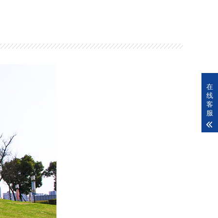
在
线
客
服