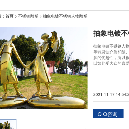
置：
首页
>
不锈钢雕塑
> 抽象电镀不锈钢人物雕塑
抽象电镀不
抽象电镀不锈钢人
等弱腐蚀介质和酸
多的优越性，所以
以如此受大众的喜
2021-11-17 14:54:
Q Q咨询