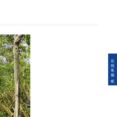
在
线
客
服